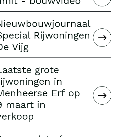
limit - bouwvideo
Nieuwbouwjournaal
Special Rijwoningen
De Vijg
Laatste grote
rijwoningen in
Menheerse Erf op
9 maart in
verkoop