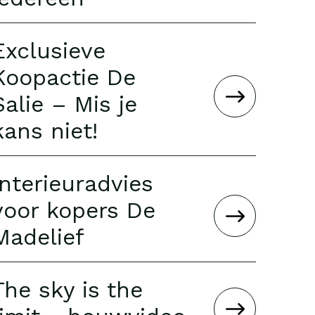
Exclusieve
Koopactie De
Salie – Mis je
kans niet!
Interieuradvies
voor kopers De
Madelief
The sky is the