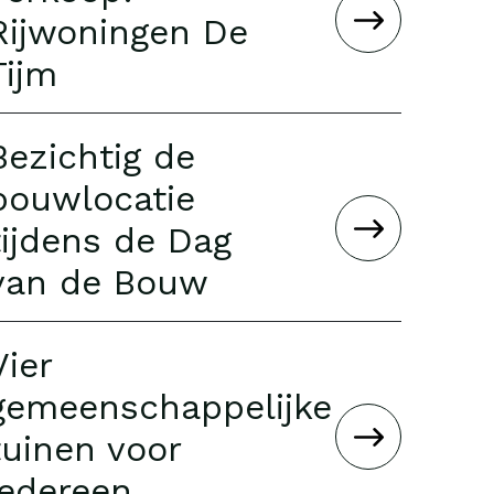
Rijwoningen De
Tijm
Bezichtig de
bouwlocatie
tijdens de Dag
van de Bouw
Vier
gemeenschappelijke
tuinen voor
iedereen