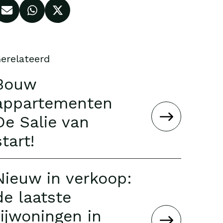
erelateerd
Bouw
appartementen
De Salie van
start!
Nieuw in verkoop:
de laatste
rijwoningen in