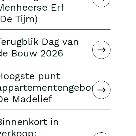
Menheerse Erf
(De Tijm)
Terugblik Dag van
de Bouw 2026
Hoogste punt
appartementengebouw
De Madelief
Binnenkort in
verkoop: